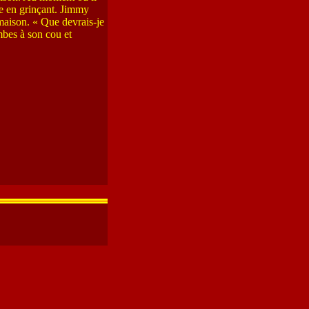
ule en grinçant. Jimmy
 maison. « Que devrais-je
ambes à son cou et