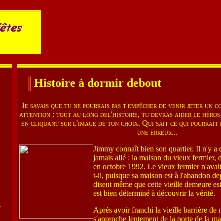
Histoire à dormir debout
Je savais que tu ne pourrais pas t'empêcher de venir jeter un cou
attention : tout au long del'histoire, tu devras aider le héros
en cliquant sur l'image de ton choix. Qui sait ce qui pourrait l
une erreur...
Jimmy connaît bien son quartier. Il n'y a q
jamais allé : la maison du vieux fermier,
en octobre 1992. Le vieux fermier n'avait
t-il, puisque sa maison est à l'abandon d
disent même que cette vieille demeure es
est bien déterminé à découvrir la vérité.
r
Après avoir franchi la vieille barrière de
s'approche lentement de la porte de la m