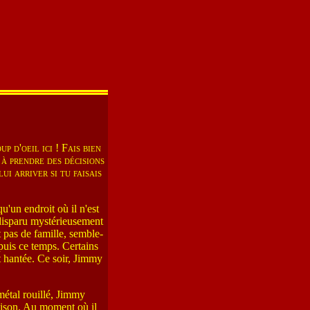
p d'oeil ici ! Fais bien
 à prendre des décisions
ui arriver si tu faisais
u'un endroit où il n'est
 disparu mystérieusement
 pas de famille, semble-
epuis ce temps. Certains
t hantée. Ce soir, Jimmy
 métal rouillé, Jimmy
aison. Au moment où il