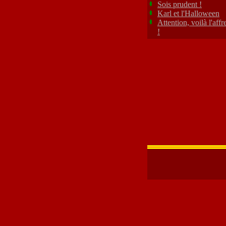
Sois prudent !
Karl et l'Halloween
Attention, voilà l'aff
!